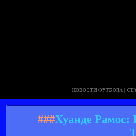
|
НОВОСТИ ФУТБОЛА
СТ
###
Хуанде Рамос: 
Т